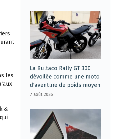
n
iers
burant
La Bultaco Rally GT 300
ns les
dévoilée comme une moto
u'aux
d'aventure de poids moyen
7 août 2026
ek &
 qui