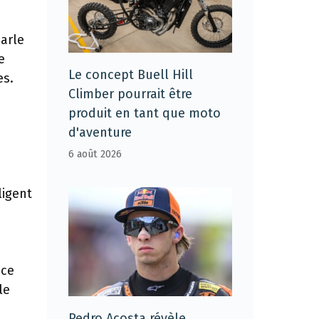
arle
e
Le concept Buell Hill
es.
Climber pourrait être
produit en tant que moto
d'aventure
6 août 2026
ligent
 ce
le
Pedro Acosta révèle