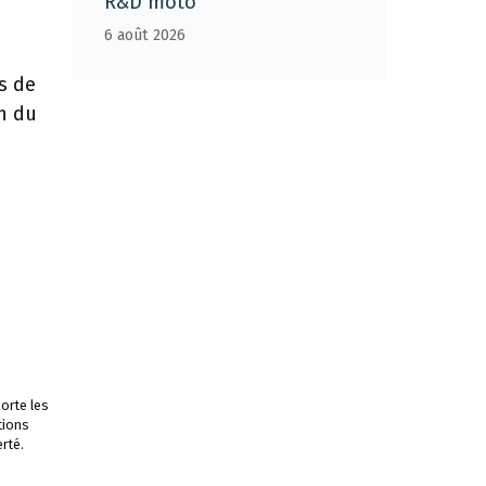
R&D moto
6 août 2026
ns de
n du
orte les
tions
rté.