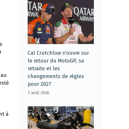
s
n
Cal Crutchlow s'ouvre sur
le retour du MotoGP, sa
retraite et les
 au
changements de règles
esté
pour 2027
7 août 2026
nt à