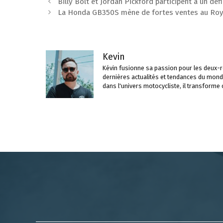
Navigation
Billy Bolt et Jordan Pickford participent à un d
des
La Honda GB350S mène de fortes ventes au Roy
articles
Kevin
Kévin fusionne sa passion pour les deux-ro
dernières actualités et tendances du mond
dans l'univers motocycliste, il transforme