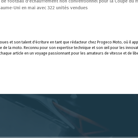
éfi de football d'échauffement non conventionnel pour la Coupe du
aume-Uni en mai avec 322 unités vendues
ues et son talent d'écriture en tant que rédacteur chez Progeco Moto, où il app
e de la moto. Reconnu pour son expertise technique et son œil pour les innova
 chaque article en un voyage passionnant pour les amateurs de vitesse et de libe