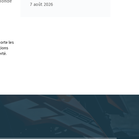
 monde
7 août 2026
orte les
tions
rté.