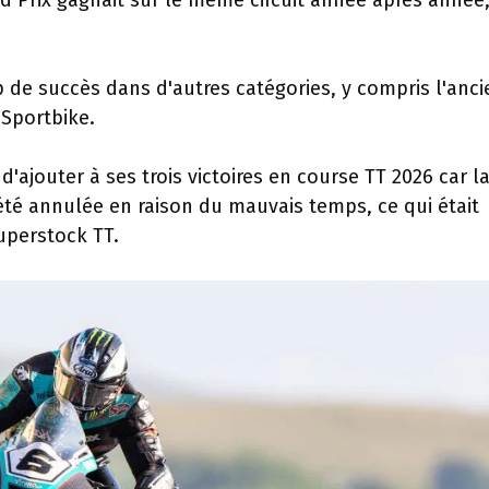
d Prix gagnait sur le même circuit année après année
e succès dans d'autres catégories, y compris l'anc
 Sportbike.
ajouter à ses trois victoires en course TT 2026 car l
été annulée en raison du mauvais temps, ce qui était
uperstock TT.