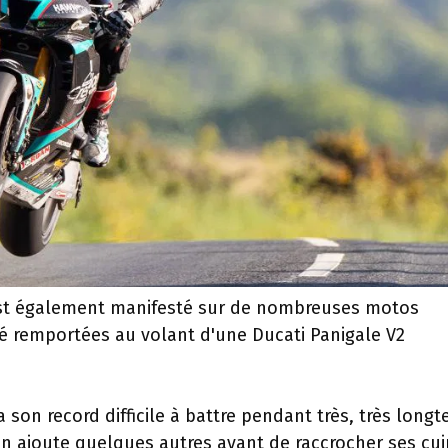
'est également manifesté sur de nombreuses motos
été remportées au volant d'une Ducati Panigale V2
a son record difficile à battre pendant très, très long
en ajoute quelques autres avant de raccrocher ses cui