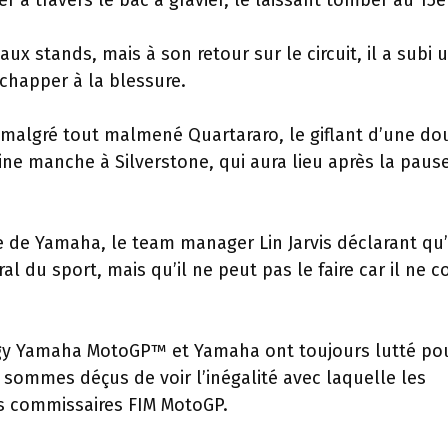
 à travers le bac à gravier, le laissant tomber au 15e
ux stands, mais à son retour sur le circuit, il a subi 
échapper à la blessure.
 malgré tout malmené Quartararo, le giflant d’une do
ine manche à Silverstone, qui aura lieu après la paus
e de Yamaha, le team manager Lin Jarvis déclarant qu’
ral du sport, mais qu’il ne peut pas le faire car il ne c
rgy Yamaha MotoGP™ et Yamaha ont toujours lutté po
s sommes déçus de voir l’inégalité avec laquelle les
es commissaires FIM MotoGP.