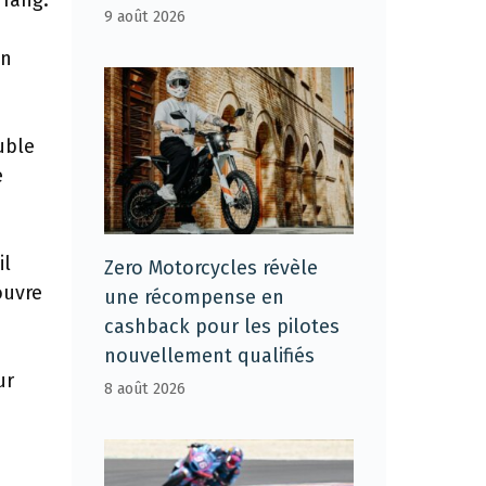
 rang.
9 août 2026
un
uble
e
il
Zero Motorcycles révèle
ouvre
une récompense en
cashback pour les pilotes
nouvellement qualifiés
ur
8 août 2026