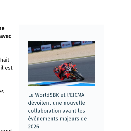
ne
 avec
hait
il est
es
Le WorldSBK et l'EICMA
x
dévoilent une nouvelle
collaboration avant les
événements majeurs de
2026