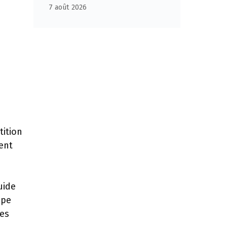
7 août 2026
tition
ent
uide
ppe
les