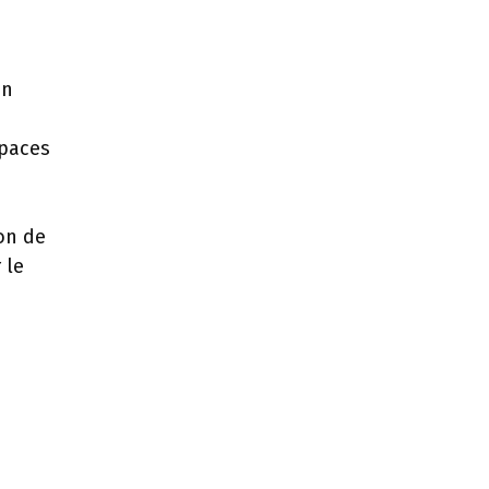
on
spaces
ion de
 le