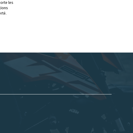
orte les
tions
rté.