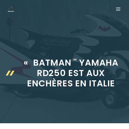
Aller
ME
au
contenu
« BATMAN '' YAMAHA
RD250 EST AUX
ENCHÈRES EN ITALIE