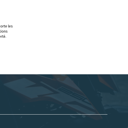
orte les
tions
rté.