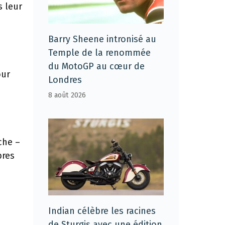
s leur
Barry Sheene intronisé au
Temple de la renommée
du MotoGP au cœur de
our
Londres
8 août 2026
che –
bres
Indian célèbre les racines
de Sturgis avec une édition