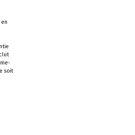
 en
ntie
clut
ume-
e soit