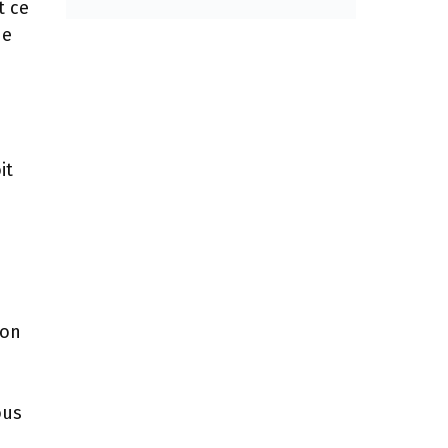
t ce
de
it
mon
ous