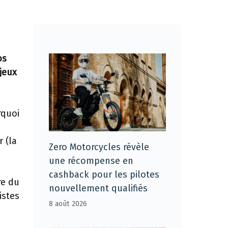
os
jeux
rquoi
 (la
Zero Motorcycles révèle
une récompense en
cashback pour les pilotes
re du
nouvellement qualifiés
istes
8 août 2026
a