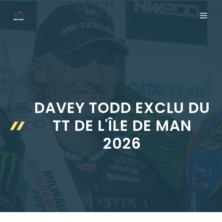
Aller
ME
au
contenu
DAVEY TODD EXCLU DU
TT DE L'ÎLE DE MAN
2026