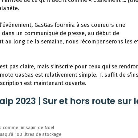
l’arrivée de ce qu’il décrit comme « clairement … [the
planète.
 l’événement, GasGas fournira à ses coureurs une
-il dans un communiqué de presse, au début de
ut au long de la semaine, nous récompenserons les ef
t pas claire, mais s’inscrire pour ceux qui se rendro
oto GasGas est relativement simple. Il suffit de s’ins
nscription est maintenant ouverte.
p 2023 | Sur et hors route sur l
élo comme un sapin de Noël
jusqu’à 100 litres de stockage