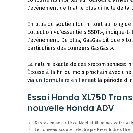
concurrents montés sur GasGas à arriver à 
l’événement de trial le plus difficile de la 
En plus du soutien fourni tout au long de
collection «d’essentiels SSDT», indique-t
l’événement. De plus, GasGas dit que « to
particuliers des coureurs GasGas ».
La nature exacte de ces «récompenses» n’es
Écosse à la fin du mois prochain avec une m
via
un formulaire en ligne
et la période d’i
Essai Honda XL750 Transal
nouvelle Honda ADV
Navigation
Restez en sécurité ce Noël et illuminez votre v
des
Le nouveau scooter électrique River Indie offre 