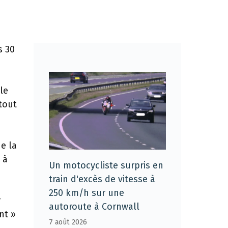
s 30
le
 tout
e la
 à
Un motocycliste surpris en
train d'excès de vitesse à
250 km/h sur une
r
autoroute à Cornwall
nt »
7 août 2026