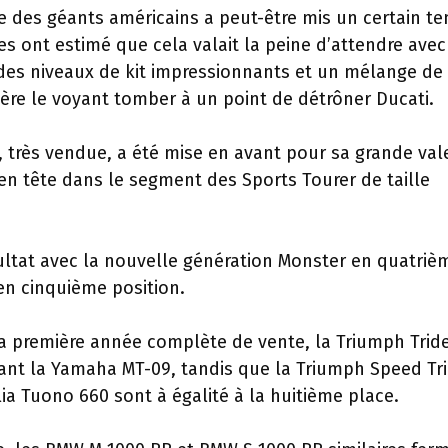
 des géants américains a peut-être mis un certain t
es ont estimé que cela valait la peine d’attendre ave
des niveaux de kit impressionnants et un mélange de
tière le voyant tomber à un point de détrôner Ducati.
, très vendue, a été mise en avant pour sa grande val
 en tête dans le segment des Sports Tourer de taille
sultat avec la nouvelle génération Monster en quatriè
 en cinquième position.
sa première année complète de vente, la Triumph Trid
vant la Yamaha MT-09, tandis que la Triumph Speed ​​Tr
ilia Tuono 660 sont à égalité à la huitième place.