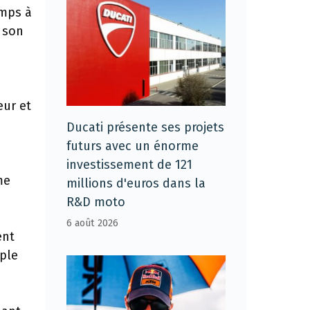
emps à
c son
eur et
Ducati présente ses projets
futurs avec un énorme
investissement de 121
me
millions d'euros dans la
R&D moto
6 août 2026
ent
iple