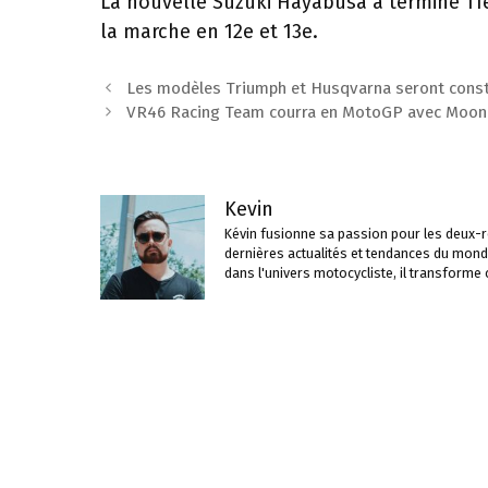
La nouvelle Suzuki Hayabusa a terminé 11
la marche en 12e et 13e.
Navigation
Les modèles Triumph et Husqvarna seront const
des
VR46 Racing Team courra en MotoGP avec Moon
articles
Kevin
Kévin fusionne sa passion pour les deux-ro
dernières actualités et tendances du mond
dans l'univers motocycliste, il transforme