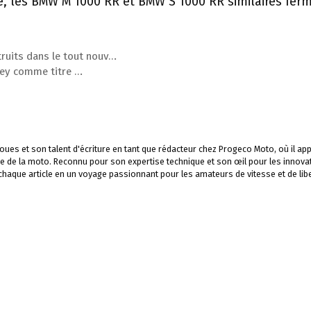
e, les BMW M 1000 RR et BMW S 1000 RR similaires fer
ruits dans le tout nouv…
ey comme titre …
ues et son talent d'écriture en tant que rédacteur chez Progeco Moto, où il app
e de la moto. Reconnu pour son expertise technique et son œil pour les innova
 chaque article en un voyage passionnant pour les amateurs de vitesse et de libe