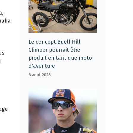
a,
amaha
Le concept Buell Hill
Climber pourrait être
us
produit en tant que moto
n
d'aventure
6 août 2026
nage