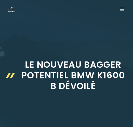
Aller
ME
au
contenu
LE NOUVEAU BAGGER
POTENTIEL BMW K1600
B DÉVOILÉ