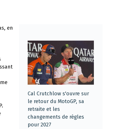
as, en
s
essant
omme
Cal Crutchlow s'ouvre sur
le retour du MotoGP, sa
P.
retraite et les
e
changements de règles
pour 2027