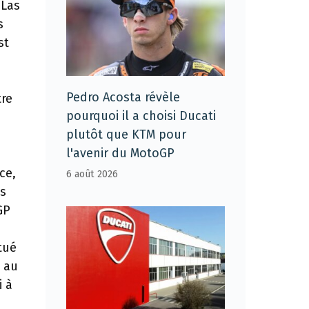
[Las
s
st
Pedro Acosta révèle
tre
pourquoi il a choisi Ducati
plutôt que KTM pour
l'avenir du MotoGP
ce,
6 août 2026
es
GP
tué
é au
i à