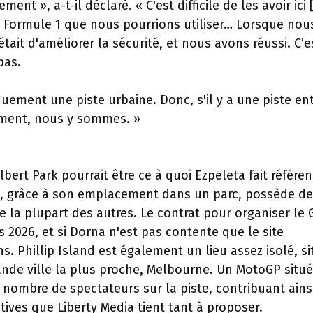
t », a-t-il déclaré. « C'est difficile de les avoir ici 
de Formule 1 que nous pourrions utiliser… Lorsque nou
it d'améliorer la sécurité, et nous avons réussi. C’e
pas.
uement une piste urbaine. Donc, s'il y a une piste en
lement, nous y sommes. »
lbert Park pourrait être ce à quoi Ezpeleta fait référen
n qui, grâce à son emplacement dans un parc, possède d
la plupart des autres. Le contrat pour organiser le 
ès 2026, et si Dorna n'est pas contente que le site
ns. Phillip Island est également un lieu assez isolé, si
ande ville la plus proche, Melbourne. Un MotoGP situ
ombre de spectateurs sur la piste, contribuant ains
ives que Liberty Media tient tant à proposer.