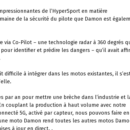
impressionnantes de l’HyperSport en matière
domaine de la sécurité du pilote que Damon est égale
re via Co-Pilot – une technologie radar à 360 degrés q
pour identifier et prédire les dangers – qu’il avait affi
.
 difficile à intégrer dans les motos existantes, il s’es
elle.
s par an pour mettre une brèche dans l’industrie et l
 En couplant la production à haut volume avec notre
nnecté 5G, activé par capteur, nous pouvons faire en
r une moto Damon rend toutes les autres motos Damo
ses à jour en direct. .