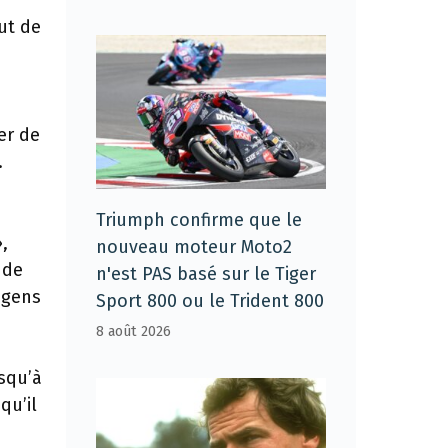
ut de
er de
.
Triumph confirme que le
,
nouveau moteur Moto2
 de
n'est PAS basé sur le Tiger
 gens
Sport 800 ou le Trident 800
8 août 2026
usqu’à
qu’il