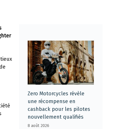
s
ghter
tieux
 de
Zero Motorcycles révèle
une récompense en
ciété
cashback pour les pilotes
s
nouvellement qualifiés
8 août 2026