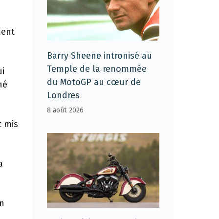
ment
Barry Sheene intronisé au
Temple de la renommée
ui
du MotoGP au cœur de
né
Londres
8 août 2026
t mis
a
n