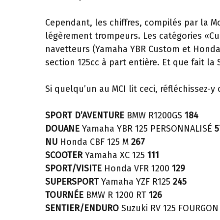
Cependant, les chiffres, compilés par la M
légèrement trompeurs. Les catégories «Cu
navetteurs (Yamaha YBR Custom et Honda C
section 125cc à part entière. Et que fait l
Si quelqu’un au MCI lit ceci, réfléchissez-
SPORT D’AVENTURE
BMW R1200GS
184
DOUANE
Yamaha YBR 125 PERSONNALISÉ
5
NU
Honda CBF 125 M
267
SCOOTER
Yamaha XC 125
111
SPORT/VISITE
Honda VFR 1200
129
SUPERSPORT
Yamaha YZF R125
245
TOURNÉE
BMW R 1200 RT
126
SENTIER/ENDURO
Suzuki RV 125 FOURGO