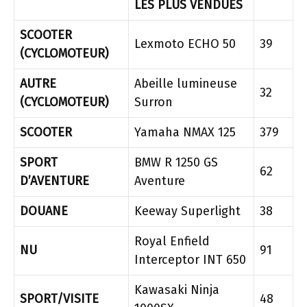
LES PLUS VENDUES
SCOOTER
Lexmoto ECHO 50
39
(CYCLOMOTEUR)
AUTRE
Abeille lumineuse
32
(CYCLOMOTEUR)
Surron
SCOOTER
Yamaha NMAX 125
379
SPORT
BMW R 1250 GS
62
D’AVENTURE
Aventure
DOUANE
Keeway Superlight
38
Royal Enfield
NU
91
Interceptor INT 650
Kawasaki Ninja
SPORT/VISITE
48