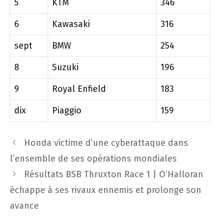
5
KTM
346
6
Kawasaki
316
sept
BMW
254
8
Suzuki
196
9
Royal Enfield
183
dix
Piaggio
159
Navigation
Honda victime d’une cyberattaque dans
des
l’ensemble de ses opérations mondiales
articles
Résultats BSB Thruxton Race 1 | O’Halloran
échappe à ses rivaux ennemis et prolonge son
avance