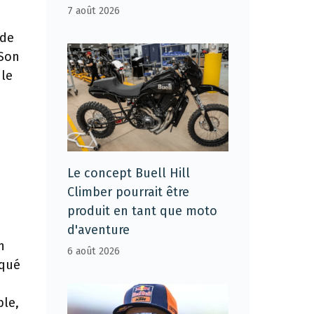
7 août 2026
 de
 Son
 le
Le concept Buell Hill
Climber pourrait être
produit en tant que moto
d'aventure
n
6 août 2026
iqué
ble,