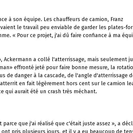
nce à son équipe. Les chauffeurs de camion, Franz
vaient le travail peu enviable de garder les plates-f
me. « Pour ce projet, j'ai dû faire confiance à ma équi
, Ackermann a collé l'atterrissage, mais seulement ju
rman» effronté jeté pour faire bonne mesure, la rotati
s de danger à la cascade, de l'angle d'atterrissage d
territ en fait légèrement hors cent sur le camion le
 ce qui aurait été un crash très méchant.
parce que j'ai réalisé que c'était juste assez », a déc
ont pris plusieurs jours, et il y a eu beaucoup de ten