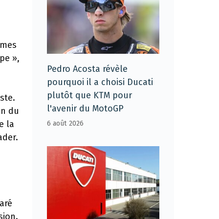
ormes
pe »,
Pedro Acosta révèle
pourquoi il a choisi Ducati
plutôt que KTM pour
ste.
l'avenir du MotoGP
on du
e la
6 août 2026
ader.
laré
sion.