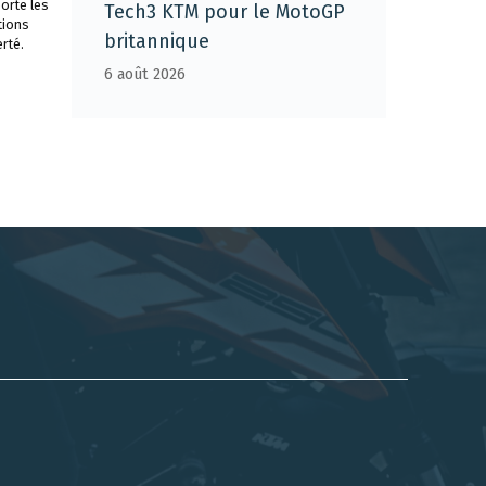
orte les
Tech3 KTM pour le MotoGP
tions
britannique
rté.
6 août 2026