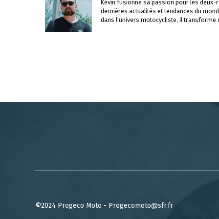
Kévin fusionne sa passion pour les deux-ro
dernières actualités et tendances du mond
dans l'univers motocycliste, il transforme
©2024 Progeco Moto - Progecomoto@sfr.fr