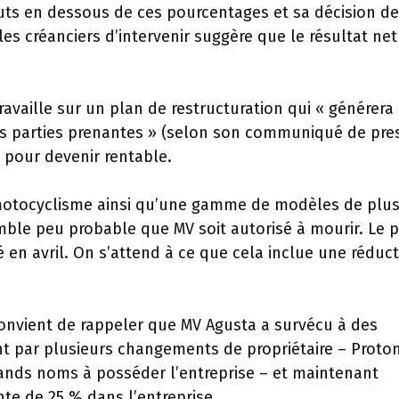
bruts en dessous de ces pourcentages et sa décision de
 créanciers d’intervenir suggère que le résultat net
 travaille sur un plan de restructuration qui « générera
es parties prenantes » (selon son communiqué de pre
an pour devenir rentable.
motocyclisme ainsi qu’une gamme de modèles de plus
mble peu probable que MV soit autorisé à mourir. Le 
té en avril. On s’attend à ce que cela inclue une réduc
 convient de rappeler que MV Agusta a survécu à des
nt par plusieurs changements de propriétaire – Proton
ands noms à posséder l’entreprise – et maintenant
te de 25 % dans l’entreprise.