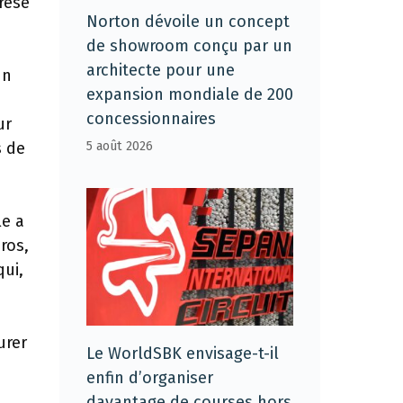
rèse
Norton dévoile un concept
de showroom conçu par un
architecte pour une
un
expansion mondiale de 200
concessionnaires
ur
s de
5 août 2026
le a
ros,
ui,
urer
Le WorldSBK envisage-t-il
enfin d’organiser
davantage de courses hors