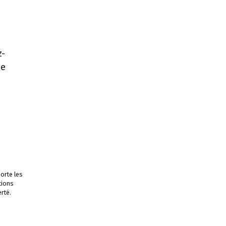
z-
de
orte les
tions
rté.