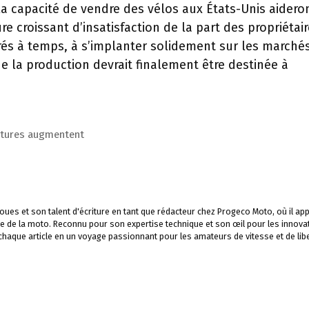
la capacité de vendre des vélos aux États-Unis aidero
re croissant d’insatisfaction de la part des propriétai
vrés à temps, à s’implanter solidement sur les marché
de la production devrait finalement être destinée à
itures augmentent
ues et son talent d'écriture en tant que rédacteur chez Progeco Moto, où il app
e de la moto. Reconnu pour son expertise technique et son œil pour les innova
 chaque article en un voyage passionnant pour les amateurs de vitesse et de libe