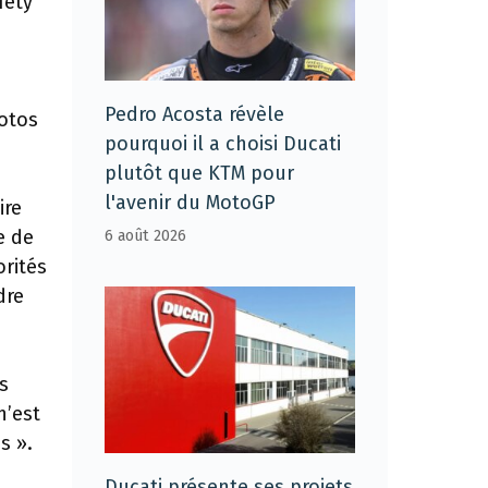
fety
Pedro Acosta révèle
motos
pourquoi il a choisi Ducati
plutôt que KTM pour
l'avenir du MotoGP
ire
e de
6 août 2026
orités
dre
s
n’est
s ».
Ducati présente ses projets