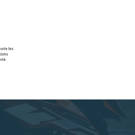
orte les
tions
rté.