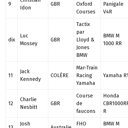
Christian
9
GBR
Oxford
Panigale
Idon
Courses
V4R
Tactix
par
Luc
BMW M
dix
GBR
Lloyd &
Mossey
1000 RR
Jones
BMW
Mar-Train
Jack
11
COLÈRE
Racing
Yamaha R
Kennedy
Yamaha
Course
Honda
Charlie
12
GBR
de
CBR1000R
Nesbitt
faucons
R
Josh
FHO
BMW M
13
Australie