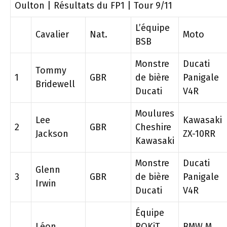
Oulton | Résultats du FP1 | Tour 9/11
L’équipe
Cavalier
Nat.
Moto
BSB
Monstre
Ducati
Tommy
1
GBR
de bière
Panigale
Bridewell
Ducati
V4R
Moulures
Lee
Kawasaki
2
GBR
Cheshire
Jackson
ZX-10RR
Kawasaki
Monstre
Ducati
Glenn
3
GBR
de bière
Panigale
Irwin
Ducati
V4R
Équipe
Léon
ROKiT
BMW M