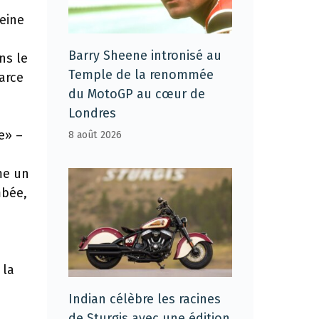
leine
Barry Sheene intronisé au
ns le
Temple de la renommée
parce
du MotoGP au cœur de
Londres
e» –
8 août 2026
me un
mbée,
 la
Indian célèbre les racines
de Sturgis avec une édition