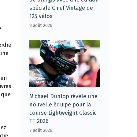
spéciale Chief Vintage de
125 vélos
8 août 2026
e
erdre
 une
 un
ivres
o que
Michael Dunlop révèle une
nouvelle équipe pour la
course Lightweight Classic
TT 2026
tez
7 août 2026
ntre