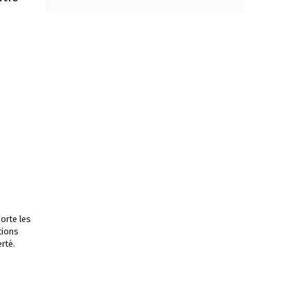
orte les
tions
rté.