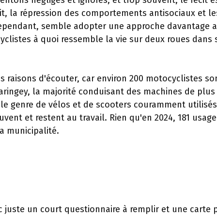
ntons négligés et ignorés, et trop souvent, le récit e
it, la répression des comportements antisociaux et le
, cependant, semble adopter une approche davantage 
listes à quoi ressemble la vie sur deux roues dans 
es raisons d'écouter, car environ 200 motocyclistes so
aringey, la majorité conduisant des machines de plus
st le genre de vélos et de scooters couramment utilisé
euvent et restent au travail. Rien qu'en 2024, 181 usage
a municipalité.
 juste un court questionnaire à remplir et une carte 