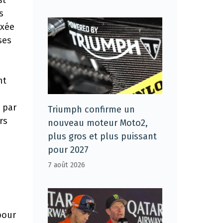
st
s
axée
ses
nt
s par
Triumph confirme un
rs
nouveau moteur Moto2,
plus gros et plus puissant
pour 2027
7 août 2026
pour