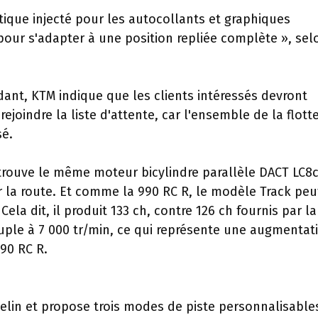
stique injecté pour les autocollants et graphiques
pour s'adapter à une position repliée complète », sel
nt, KTM indique que les clients intéressés devront
ejoindre la liste d'attente, car l'ensemble de la flott
sé.
trouve le même moteur bicylindre parallèle DACT LC8c
la route. Et comme la 990 RC R, le modèle Track peu
ela dit, il produit 133 ch, contre 126 ch fournis par l
ouple à 7 000 tr/min, ce qui représente une augmentat
990 RC R.
lin et propose trois modes de piste personnalisables