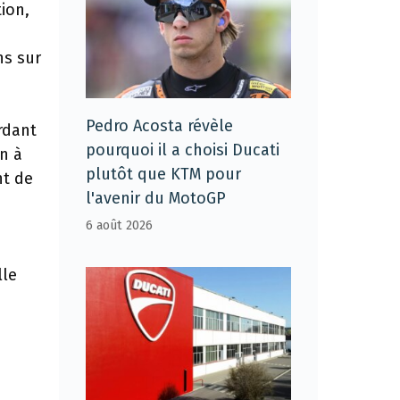
ion,
ns sur
Pedro Acosta révèle
rdant
pourquoi il a choisi Ducati
n à
plutôt que KTM pour
nt de
l'avenir du MotoGP
6 août 2026
lle