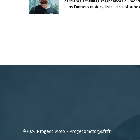
dernières actualités et tendances du mond
dans l'univers motocycliste, il transforme
©2024 Progeco Moto - Progecomoto@sfr.fr