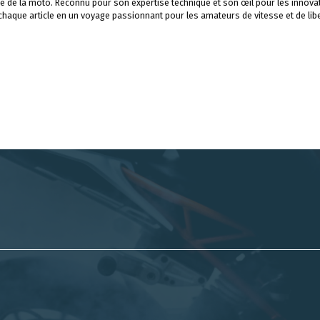
e de la moto. Reconnu pour son expertise technique et son œil pour les innova
 chaque article en un voyage passionnant pour les amateurs de vitesse et de libe