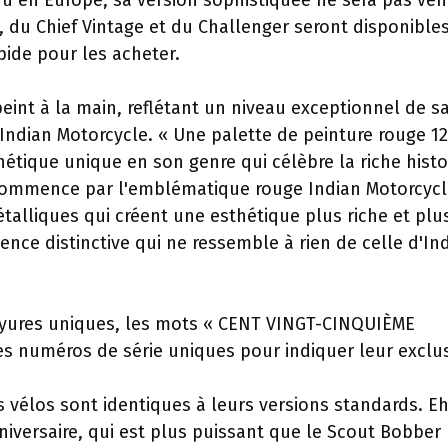
ndu en Europe, sa version sophistiquée ne sera pas ve
, du Chief Vintage et du Challenger seront disponible
pide pour les acheter.
nt à la main, reflétant un niveau exceptionnel de sa
e Indian Motorcycle. « Une palette de peinture rouge 1
thétique unique en son genre qui célèbre la riche histo
 commence par l'emblématique rouge Indian Motorcycl
talliques qui créent une esthétique plus riche et plu
e distinctive qui ne ressemble à rien de celle d'In
yures uniques, les mots « CENT VINGT-CINQUIÈME
s numéros de série uniques pour indiquer leur exclus
vélos sont identiques à leurs versions standards. E
niversaire, qui est plus puissant que le Scout Bobber