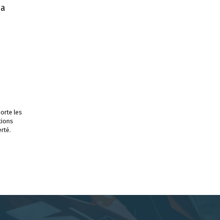
 a
orte les
tions
rté.