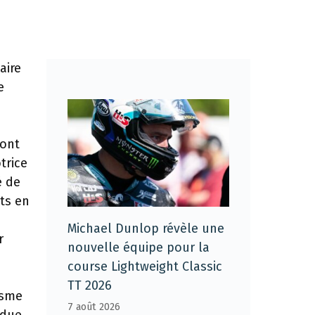
aire
e
dont
trice
é de
ts en
Michael Dunlop révèle une
r
nouvelle équipe pour la
course Lightweight Classic
TT 2026
isme
7 août 2026