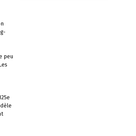
on
ng-
ue peu
Les
125e
odèle
nt