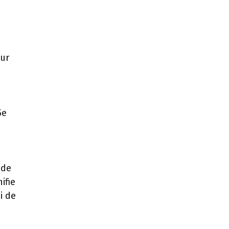
our
5e
 de
ifie
i de