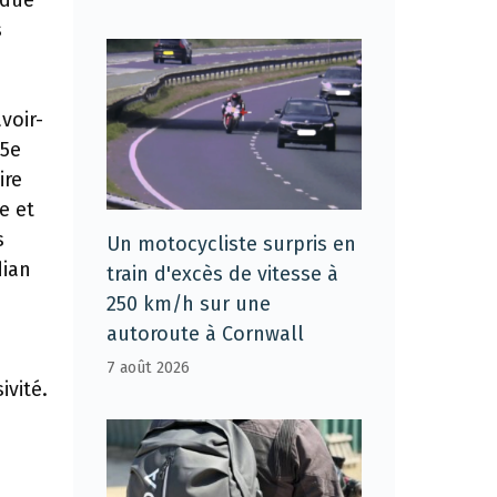
ndue
s
voir-
25e
ire
e et
s
Un motocycliste surpris en
dian
train d'excès de vitesse à
250 km/h sur une
autoroute à Cornwall
7 août 2026
ivité.
h