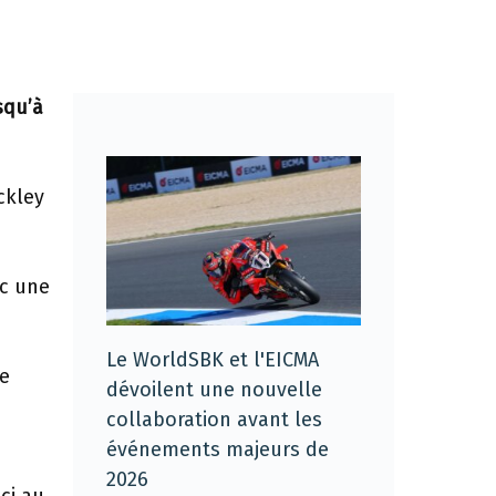
squ’à
ckley
ec une
Le WorldSBK et l'EICMA
ue
dévoilent une nouvelle
collaboration avant les
événements majeurs de
2026