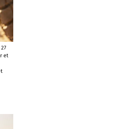
 27
r et
et