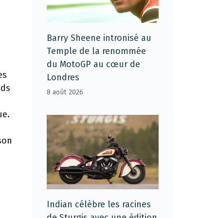
Barry Sheene intronisé au
Temple de la renommée
du MotoGP au cœur de
es
Londres
nds
8 août 2026
ue.
son
n
Indian célèbre les racines
de Sturgis avec une édition