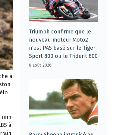
Triumph confirme que le
nouveau moteur Moto2
n'est PAS basé sur le Tiger
Sport 800 ou le Trident 800
8 août 2026
che à
iston
vélo
85 mm
ABS à
rrain
Barry Sheene intronisé au