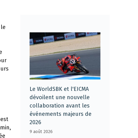
 le
e
our
eurs
Le WorldSBK et l'EICMA
dévoilent une nouvelle
collaboration avant les
événements majeurs de
 est
2026
/min,
9 août 2026
rée