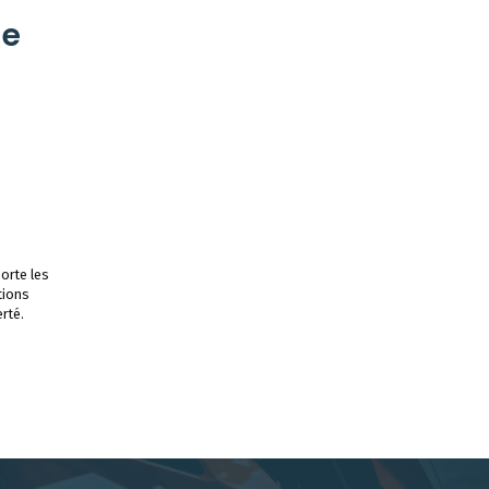
le
orte les
tions
rté.