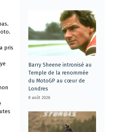
pas.
moto.
a pris
lye
Barry Sheene intronisé au
Temple de la renommée
du MotoGP au cœur de
 mon
Londres
8 août 2026
e
nutes