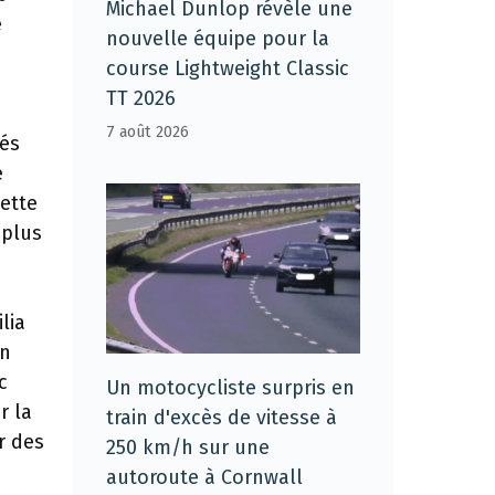
Michael Dunlop révèle une
e
nouvelle équipe pour la
course Lightweight Classic
TT 2026
7 août 2026
rés
e
cette
 plus
lia
un
c
Un motocycliste surpris en
r la
train d'excès de vitesse à
r des
250 km/h sur une
autoroute à Cornwall