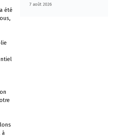
7 août 2026
a été
tous,
lie
ntiel
ion
otre
llons
 à