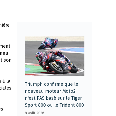
mière
ement
onnu
nt son
 à la
Triumph confirme que le
ciales
nouveau moteur Moto2
n'est PAS basé sur le Tiger
Sport 800 ou le Trident 800
es
8 août 2026