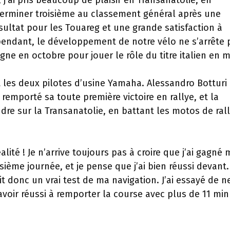
 j’ai pris beaucoup de plaisir en Transanatolie, en
Terminer troisième au classement général après une
ultat pour les Touareg et une grande satisfaction à
ependant, le développement de notre vélo ne s’arrête 
ne en octobre pour jouer le rôle du titre italien en 
 les deux pilotes d’usine Yamaha. Alessandro Botturi 
remporté sa toute première victoire en rallye, et la
dre sur la Transanatolie, en battant les motos de ral
alité ! Je n’arrive toujours pas à croire que j’ai gagné
oisième journée, et je pense que j’ai bien réussi devant.
it donc un vrai test de ma navigation. J’ai essayé de n
avoir réussi à remporter la course avec plus de 11 mi