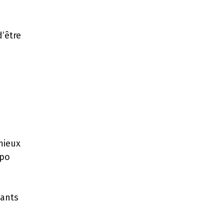
d’être
z
mieux
opo
pants