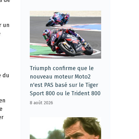
s de
r un
e
Triumph confirme que le
e du
nouveau moteur Moto2
n'est PAS basé sur le Tiger
Sport 800 ou le Trident 800
len
8 août 2026
e
er