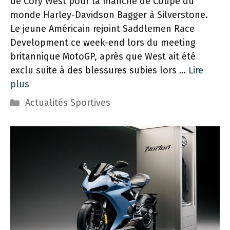
de Cory West pour la manche de Coupe du
monde Harley-Davidson Bagger à Silverstone.
Le jeune Américain rejoint Saddlemen Race
Development ce week-end lors du meeting
britannique MotoGP, après que West ait été
exclu suite à des blessures subies lors …
Lire
plus
Catégories
Actualités Sportives