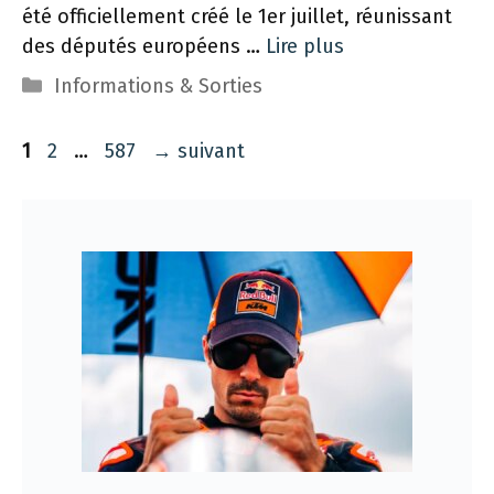
été officiellement créé le 1er juillet, réunissant
des députés européens …
Lire plus
Catégories
Informations & Sorties
Navigation
Page
Page
Page
1
2
…
587
→
suivant
des
articles