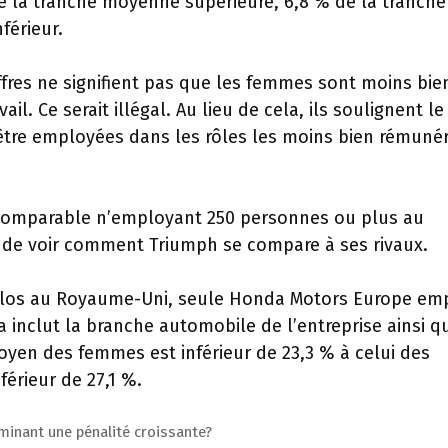
de la tranche moyenne supérieure, 6,8 % de la tranche
férieur.
iffres ne signifient pas que les femmes sont moins bie
 Ce serait illégal. Au lieu de cela, ils soulignent le 
être employées dans les rôles les moins bien rémuné
comparable n’employant 250 personnes ou plus au
e voir comment Triumph se compare à ses rivaux.
vélos au Royaume-Uni, seule Honda Motors Europe em
a inclut la branche automobile de l’entreprise ainsi q
oyen des femmes est inférieur de 23,3 % à celui des
érieur de 27,1 %.
minant une pénalité croissante?