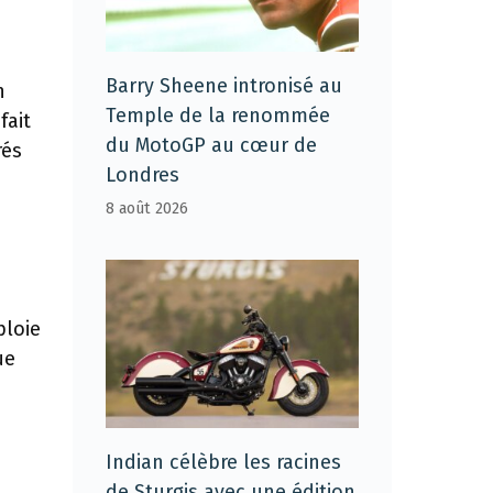
Barry Sheene intronisé au
n
Temple de la renommée
fait
du MotoGP au cœur de
rés
Londres
8 août 2026
ploie
ue
Indian célèbre les racines
de Sturgis avec une édition