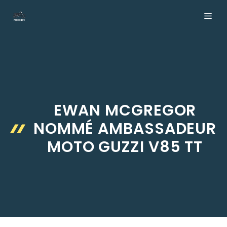
Aller
ME
au
contenu
EWAN MCGREGOR
NOMMÉ AMBASSADEUR
MOTO GUZZI V85 TT