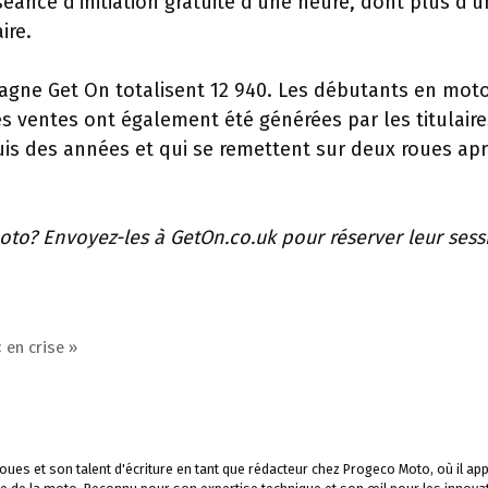
éance d’initiation gratuite d’une heure, dont plus d’u
ire.
agne Get On totalisent 12 940. Les débutants en mot
es ventes ont également été générées par les titulaire
is des années et qui se remettent sur deux roues ap
to? Envoyez-les à GetOn.co.uk pour réserver leur sess
en crise »
ues et son talent d'écriture en tant que rédacteur chez Progeco Moto, où il app