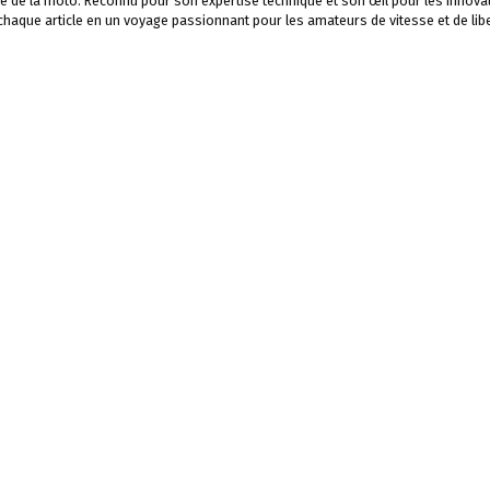
e de la moto. Reconnu pour son expertise technique et son œil pour les innova
 chaque article en un voyage passionnant pour les amateurs de vitesse et de libe