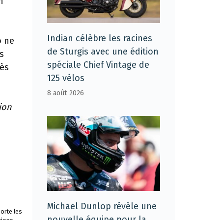
n
Indian célèbre les racines
o ne
de Sturgis avec une édition
s
spéciale Chief Vintage de
rès
125 vélos
8 août 2026
ion
Michael Dunlop révèle une
orte les
nouvelle équipe pour la