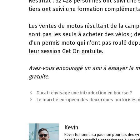
Résultat : 32 428 personnes ont suivi une s
tiers ont suivi une formation complémenta
Les ventes de motos résultant de la camp
sont pas les seuls à acheter des vélos ; d
d’un permis moto qui n’ont pas roulé depu
leur session Get On gratuite.
Avez-vous encouragé un ami à essayer la mo
gratuite.
Navigation
Ducati envisage une introduction en bourse ?
des
Le marché européen des deux-roues motorisés « 
articles
Kevin
Kévin fusionne sa passion pour les deux-ro