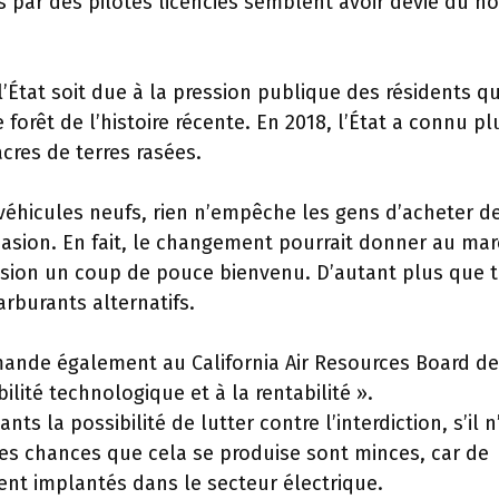
s par des pilotes licenciés semblent avoir dévié du n
l’État soit due à la pression publique des résidents qu
 forêt de l’histoire récente. En 2018, l’État a connu pl
acres de terres rasées.
véhicules neufs, rien n’empêche les gens d’acheter d
casion. En fait, le changement pourrait donner au ma
casion un coup de pouce bienvenu. D’autant plus que 
rburants alternatifs.
nde également au California Air Resources Board de
lité technologique et à la rentabilité ».
 la possibilité de lutter contre l’interdiction, s’il n
les chances que cela se produise sont minces, car de
nt implantés dans le secteur électrique.