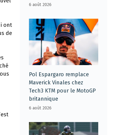
ouvel
6 août 2026
i ont
us de
es
rché
tous
Pol Espargaro remplace
Maverick Vinales chez
Tech3 KTM pour le MotoGP
britannique
6 août 2026
’est