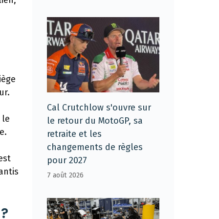
ien,
n
iège
ur.
Cal Crutchlow s'ouvre sur
 le
le retour du MotoGP, sa
e.
retraite et les
changements de règles
est
pour 2027
antis
7 août 2026
 ?