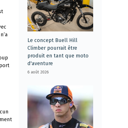
st
vec
 n’a
Le concept Buell Hill
Climber pourrait être
produit en tant que moto
coup
d'aventure
sport
6 août 2026
ucun
mment