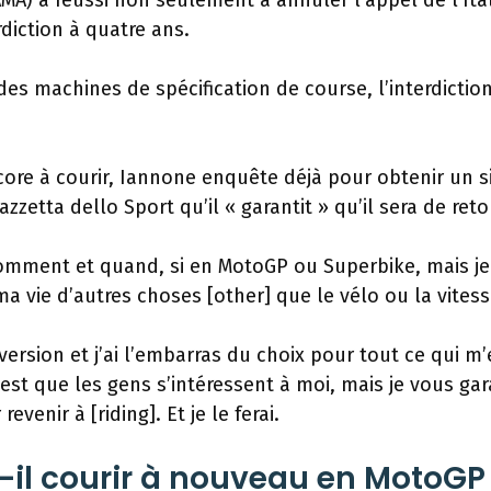
MA) a réussi non seulement à annuler l’appel de l’Ital
diction à quatre ans.
es machines de spécification de course, l’interdictio
core à courir, Iannone enquête déjà pour obtenir un s
zetta dello Sport qu’il « garantit » qu’il sera de reto
, comment et quand, si en MotoGP ou Superbike, mais je
ma vie d’autres choses [other] que le vélo ou la vitess
ersion et j’ai l’embarras du choix pour tout ce qui m’
c’est que les gens s’intéressent à moi, mais je vous gar
venir à [riding]. Et je le ferai.
-il courir à nouveau en MotoGP