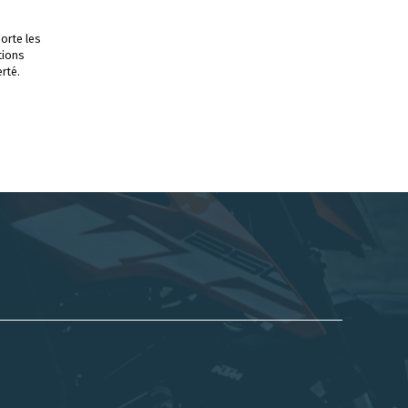
orte les
tions
rté.