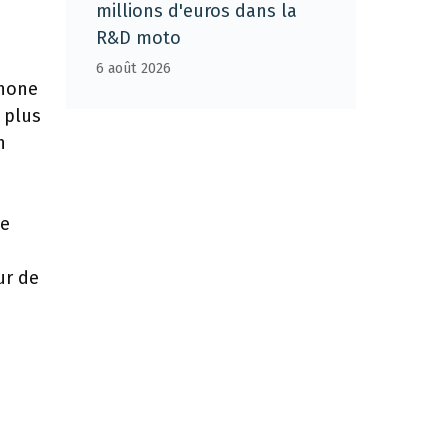
millions d'euros dans la
R&D moto
6 août 2026
nnone
t plus
n
ne
ur de