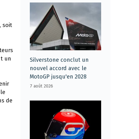
 soit
cteurs
nt un
Silverstone conclut un
nouvel accord avec le
MotoGP jusqu'en 2028
enir
7 août 2026
 le
ns de