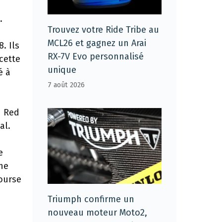
.
Trouvez votre Ride Tribe au
MCL26 et gagnez un Arai
. Ils
RX-7V Evo personnalisé
cette
unique
é à
7 août 2026
u Red
al.
e
 ne
course
Triumph confirme un
nouveau moteur Moto2,