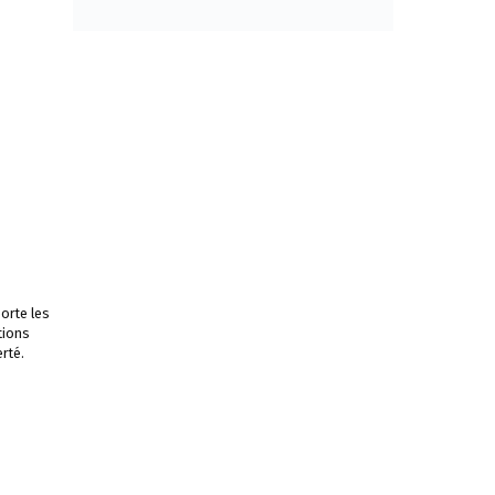
orte les
tions
rté.