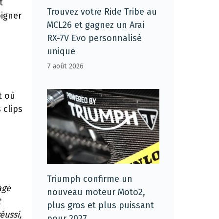
t
Trouvez votre Ride Tribe au
oigner
MCL26 et gagnez un Arai
RX-7V Evo personnalisé
unique
7 août 2026
t où
 clips
Triumph confirme un
age
nouveau moteur Moto2,
t
plus gros et plus puissant
éussi,
pour 2027