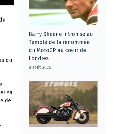
 du
Barry Sheene intronisé au
Temple de la renommée
du MotoGP au cœur de
Londres
es du
8 août 2026
rs
er sa
te de
s