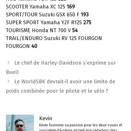
SCOOTER Yamaha XC 125
169
SPORT/TOUR Suzuki GSX 650 F
193
SUPER SPORT Yamaha YZF R125
275
TOURISME Honda NT 700 V
54
TRAIL/ENDURO Suzuki RV 125 FOURGON
FOURGON
40
Navigation
Le chef de Harley-Davidson s’exprime sur
des
Buell
articles
Le WorldSBK devrait-il avoir une limite de
poids combinée pour le pilote et le vélo ?
Kevin
Kévin fusionne sa passion pour les deux-roues et
son talent d'écriture en tant que rédacteur chez