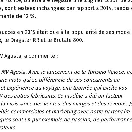
la France, où elle a enregistré une augmentation de 2
ie, sont restées inchangées par rapport à 2014, tandis
gmenté de 12 %.
succès en 2015 était due à la popularité de ses modè
 le Dragster RR et le Brutale 800.
 MV Agusta, a commenté :
 MV Agusta. Avec le lancement de la Turismo Veloce, n
une moto qui se différencie de ses concurrents en
et expérience au voyage, une tournée qui excite vos
V des autres fabricants. Ce modèle a été un facteur
a croissance des ventes, des marges et des revenus. Je
ivités commerciales et marketing avec notre partenaire
rques sont un pur exemple de passion, de performance
aleurs.