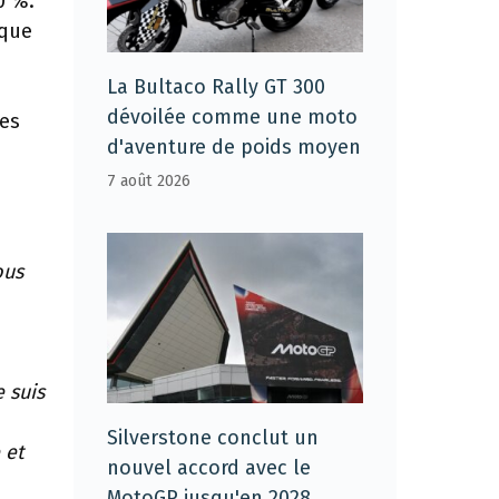
0 %.
 que
La Bultaco Rally GT 300
dévoilée comme une moto
les
d'aventure de poids moyen
7 août 2026
ous
 suis
Silverstone conclut un
 et
nouvel accord avec le
MotoGP jusqu'en 2028