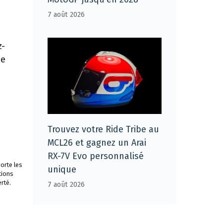
7 août 2026
z-
de
Trouvez votre Ride Tribe au
MCL26 et gagnez un Arai
RX-7V Evo personnalisé
orte les
unique
tions
rté.
7 août 2026