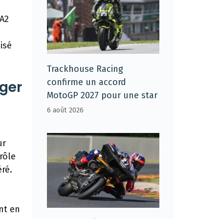
 A2
isé
Trackhouse Racing
confirme un accord
ger
MotoGP 2027 pour une star
6 août 2026
ur
rôle
ré.
nt en