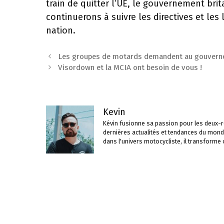
train de quitter l’UE, le gouvernement br
continuerons à suivre les directives et les 
nation.
Navigation
Les groupes de motards demandent au gouverne
des
Visordown et la MCIA ont besoin de vous !
articles
Kevin
Kévin fusionne sa passion pour les deux-ro
dernières actualités et tendances du mond
dans l'univers motocycliste, il transforme