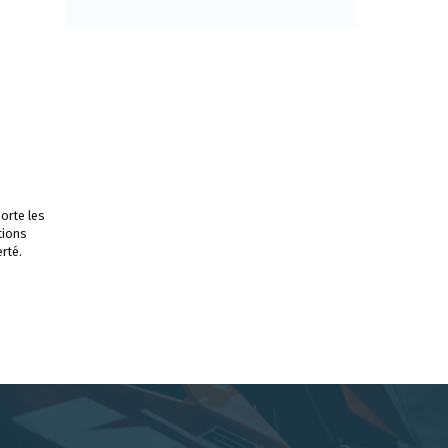
orte les
tions
rté.