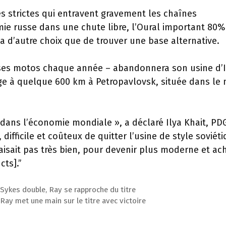
es strictes qui entravent gravement les chaînes
ie russe dans une chute libre, l’Oural important 80%
n’a d’autre choix que de trouver une base alternative.
de ses motos chaque année – abandonnera son usine d’I
ge à quelque 600 km à Petropavlovsk, située dans le 
dans l’économie mondiale », a déclaré Ilya Khait, PD
 difficile et coûteux de quitter l’usine de style soviét
e faisait pas très bien, pour devenir plus moderne et ac
ts].”
Sykes double, Ray se rapproche du titre
ay met une main sur le titre avec victoire