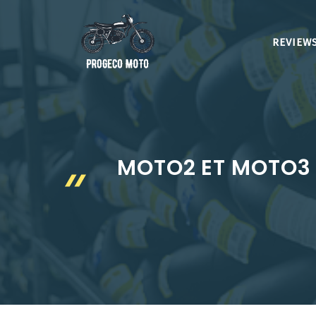
Aller
au
REVIEWS
contenu
MOTO2 ET MOTO3 O