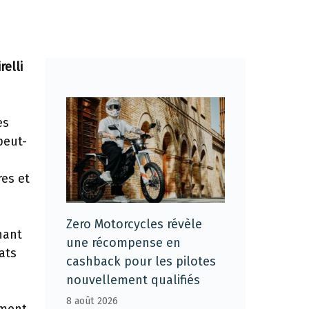
relli
es
peut-
n
res et
Zero Motorcycles révèle
nant
une récompense en
ats
cashback pour les pilotes
nouvellement qualifiés
8 août 2026