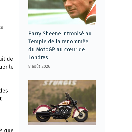
es
Barry Sheene intronisé au
Temple de la renommée
du MotoGP au cœur de
Londres
uit de
uer le
8 août 2026
ides
t
fs que