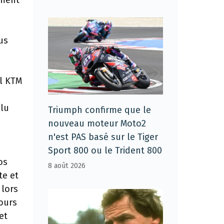
ement
us
ll KTM
olu
Triumph confirme que le
nouveau moteur Moto2
n'est PAS basé sur le Tiger
Sport 800 ou le Trident 800
os
8 août 2026
te et
 lors
jours
et