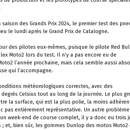
os de production et les prototypes de course spécial
.
 saison des Grands Prix 2024, le premier test des pne
ieu le lundi après le Grand Prix de Catalogne.
utour des pilotes eux-mêmes, puisque le pilote Red Bu
ex Moto2 lors du test. Il n’y a pas encore eu de
 Moto2 l’année prochaine, mais cela semble aussi abs
se qui l’accompagne.
onditions météorologiques correctes, avec des
 degrés Celsius tout au long de la journée. Le plus gr
re la surface, qui est la plus polie, la moins adhéren
onc pas entièrement représentative. Un autre problème
s un week-end de course complet, il y a donc eu trois 
 ; et, bien sûr, les gommes Dunlop des motos Moto2 