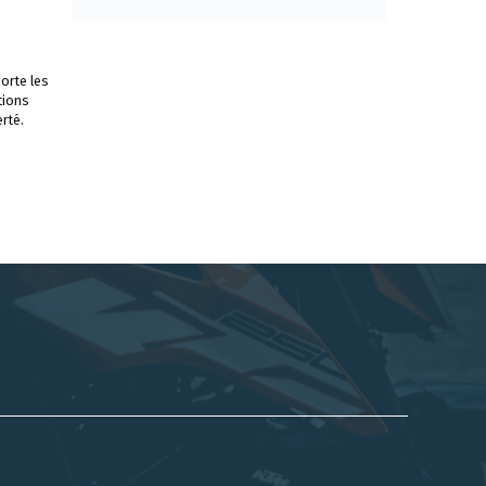
orte les
tions
rté.