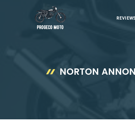
Aller
au
REVIEWS
contenu
NORTON ANNONC