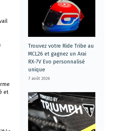
vail
n
Trouvez votre Ride Tribe au
MCL26 et gagnez un Arai
RX-7V Evo personnalisé
unique
7 août 2026
orme
é et