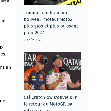
ifiée
Triumph confirme un
nouveau moteur Moto2,
que
plus gros et plus puissant
pour 2027
7 août 2026
ux
es.
ant un
Cal Crutchlow s'ouvre sur
aré
le retour du MotoGP, sa
retraite et les