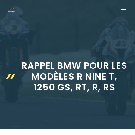
Aller
ME
au
contenu
RAPPEL BMW POUR LES
MODÈLES R NINE T,
1250 GS, RT, R, RS