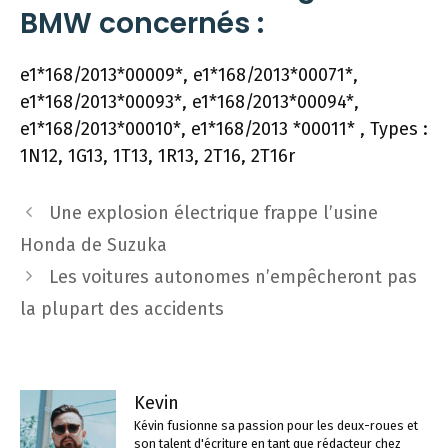
BMW concernés :
e1*168/2013*00009*, e1*168/2013*00071*,
e1*168/2013*00093*, e1*168/2013*00094*,
e1*168/2013*00010*, e1*168/2013 *00011* , Types :
1N12, 1G13, 1T13, 1R13, 2T16, 2T16r
Navigation
Une explosion électrique frappe l’usine
des
Honda de Suzuka
articles
Les voitures autonomes n’empêcheront pas
la plupart des accidents
Kevin
Kévin fusionne sa passion pour les deux-roues et
son talent d'écriture en tant que rédacteur chez